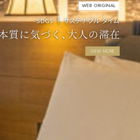
WEB ORIGINAL
SDGs
サステナブル タイム
本質に​気づく、​大人の​滞在
VIEW MORE